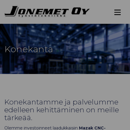
Siirry
Jonemet
sisältöön
Työstötekniikka
Oy
Konekanta
Konekantamme ja palvelumme
edelleen kehittäminen on meille
tärkeää.
Olemme investoinneet laadukkaisiin
Mazak CNC-