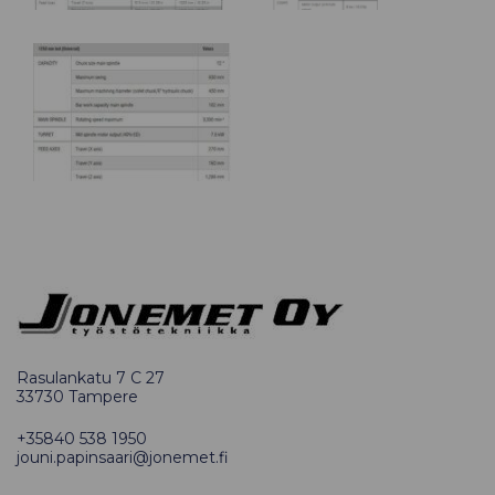
Rasulankatu 7 C 27
33730 Tampere
+35840 538 1950
jouni.papinsaari@jonemet.fi